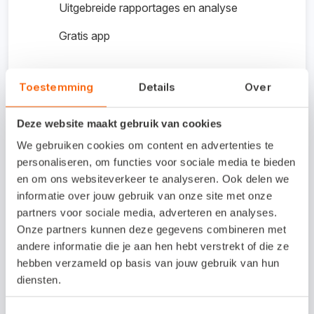
Uitgebreide rapportages en analyse
Gratis app
Kosten koppeling /
Toestemming
Details
Over
proefperiode
Deze website maakt gebruik van cookies
Neem contact op met Bookzo.
We gebruiken cookies om content en advertenties te
personaliseren, om functies voor sociale media te bieden
en om ons websiteverkeer te analyseren. Ook delen we
informatie over jouw gebruik van onze site met onze
Interesse in deze
partners voor sociale media, adverteren en analyses.
koppeling?
Onze partners kunnen deze gegevens combineren met
andere informatie die je aan hen hebt verstrekt of die ze
Mail via support@bookzo.nl.
hebben verzameld op basis van jouw gebruik van hun
diensten.