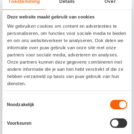
Toestemming
Details
Over
Deze website maakt gebruik van cookies
Interesse in deze
We gebruiken cookies om content en advertenties te
koppeling?
personaliseren, om functies voor sociale media te bieden
en om ons websiteverkeer te analyseren. Ook delen we
Neem contact op met de helpdesk via
informatie over jouw gebruik van onze site met onze
partners voor sociale media, adverteren en analyses.
e-mailadres support@boekhoudapi.nl
Onze partners kunnen deze gegevens combineren met
of telefoonnummer 085 - 082 3250.
andere informatie die je aan hen hebt verstrekt of die ze
hebben verzameld op basis van jouw gebruik van hun
diensten.
Toestemmingsselectie
Veelgestelde vragen
Noodzakelijk
Voorkeuren
Om wat voor type koppeling gaat het?