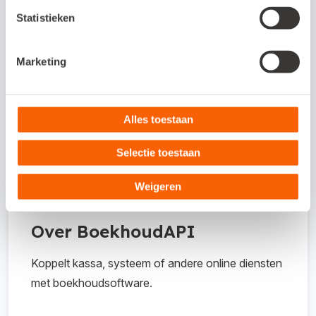
Dit is een API-koppeling. Een API-koppeling
Statistieken
werkt volledig online en kun je daarom
alleen gebruiken als je werkt met een online
administratie.
Marketing
Hoe activeer ik de koppeling?
Alles toestaan
Selectie toestaan
Waar kan ik meer informatie vinden
over de koppeling?
Weigeren
Over BoekhoudAPI
Koppelt kassa, systeem of andere online diensten
met boekhoudsoftware.