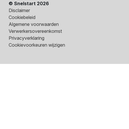
© Snelstart 2026
Disclaimer
Cookiebeleid
Algemene voorwaarden
Verwerkersovereenkomst
Privacyverklaring
Cookievoorkeuren wijzigen