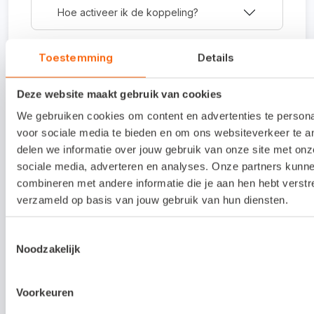
Hoe activeer ik de koppeling?
Toestemming
Details
Waar kan ik meer informatie vinden
over de koppeling?
Deze website maakt gebruik van cookies
We gebruiken cookies om content en advertenties te persona
Over S for Software
voor sociale media te bieden en om ons websiteverkeer te 
delen we informatie over jouw gebruik van onze site met onz
S for Software is een softwarebedrijf dat zich
sociale media, adverteren en analyses. Onze partners kun
specialiseert in aanvullingen op het
combineren met andere informatie die je aan hen hebt verstr
verzameld op basis van jouw gebruik van hun diensten.
boekhoudprogramma Snelstart. Al ruim 10 jaar zijn
wij specialist op het gebied van Snelstart
Toestemmingsselectie
software.
Noodzakelijk
Meer informatie
Voorkeuren