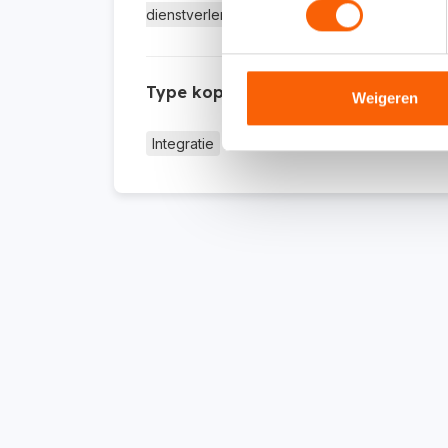
dienstverlening
Type koppeling
Weigeren
Integratie