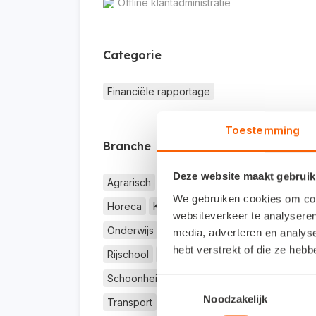
Offline klantadministratie
Categorie
Financiële rapportage
Toestemming
Branche
Deze website maakt gebruik
Agrarisch
Detailhandel
Groothandel
We gebruiken cookies om cont
Horeca
Kinderopvang
Metaal
websiteverkeer te analyseren
Onderwijs
Bouw
Overig
Productie
media, adverteren en analys
hebt verstrekt of die ze heb
Rijschool
Autobedrijf
Schoonheidssalon
Accountancy
Toestemmingsselectie
Noodzakelijk
Transport
Zorg
Zakelijke