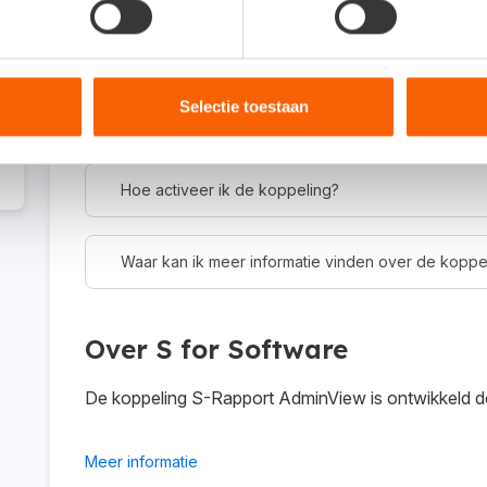
Om wat voor type koppeling gaat het?
Dit is een integratie-koppeling (ook wel gateway-
gebruiken voor je online administratie en/of je offli
Selectie toestaan
Hoe activeer ik de koppeling?
Waar kan ik meer informatie vinden over de koppe
Over S for Software
De koppeling S-Rapport AdminView is ontwikkeld d
Meer informatie