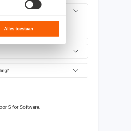
koppeling). Deze koppeling kun je
ne administratie.
Alles toestaan
ling?
oor S for Software.