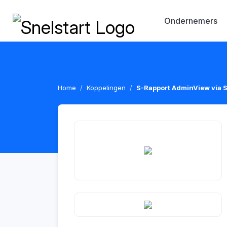
Ondernemers
Home
Koppelingen
S-Rapport AdminView via S