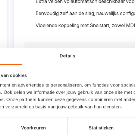
Extra velden volautomatisch beschikbaar voor 
Eenvoudig zelf aan de slag, nauwelijks config
Vloeiende koppeling met Snelstart, zowel MD
Interesse in deze koppelin
Details
Benieuwd wat deze koppeling voor jou kan b
 van cookies
ent en advertenties te personaliseren, om functies voor socia
Meer lezen
. Ook delen we informatie over jouw gebruik van onze site met 
es. Onze partners kunnen deze gegevens combineren met andere 
ben verzameld op basis van jouw gebruik van hun diensten.
Veelgestelde vragen
Voorkeuren
Statistieken