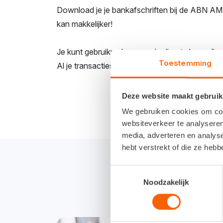
Download je je bankafschriften bij de ABN A
kan makkelijker!
Je kunt gebruikmaken van de directe koppelin
Toestemming
Al je transacties worden dan automatisch inge
Deze website maakt gebruik
We gebruiken cookies om cont
websiteverkeer te analyseren
media, adverteren en analys
hebt verstrekt of die ze heb
Toestemmingsselectie
Noodzakelijk