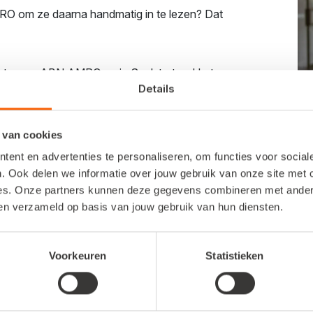
MRO om ze daarna handmatig in te lezen? Dat
g tussen ABN AMRO en je Snelstart-pakket.
Details
lezen in je boekhouding.
 van cookies
ent en advertenties te personaliseren, om functies voor socia
. Ook delen we informatie over jouw gebruik van onze site met 
es. Onze partners kunnen deze gegevens combineren met andere 
ben verzameld op basis van jouw gebruik van hun diensten.
Voorkeuren
Statistieken
Koppel je ABN 
zonder extra ko