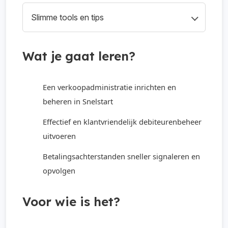
We behandelen het hele traject van
instelt.
Slimme tools en tips
betalingstermijn tot aanmaning. Hoe ga je om
met achterstallige betalingen? Wat werkt
Tot slot krijg je tips over rapportages,
beter: mailen of bellen? Je leert hoe je
overzichtsschermen en signaleringen die je
Wat je gaat leren?
vriendelijk én duidelijk communiceert.
helpen om niets over het hoofd te zien. Zo
kun je je cashflow verbeteren en risico’s
Een verkoopadministratie inrichten en
verkleinen.
beheren in Snelstart
Effectief en klantvriendelijk debiteurenbeheer
uitvoeren
Betalingsachterstanden sneller signaleren en
opvolgen
Voor wie is het?