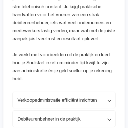
slim telefonisch contact. Je krijgt praktische
handvatten voor het voeren van een strak
debiteurenbeheer, iets wat veel ondernemers en
medewerkers lastig vinden, maar wat met de juiste
aanpak juist veel rust en resultaat oplevert.
Je werkt met voorbeelden uit de praktijk en leert
hoe je Snelstart inzet om minder tijd kwijt te zijn
aan administratie én je geld sneller op je rekening
hebt.
Verkoopadministratie efficiënt inrichten
Je leert hoe je verkoopfacturen aanmaakt,
Debiteurenbeheer in de praktijk
verstuurt en beheert in Snelstart. Ook ontdek
je hoe je automatisch betalingsherinneringen