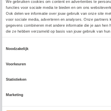
25-09-
We gebruiken cookies om content en advertenties te person
-
Amersfoort
23
excl.
2026
functies voor sociale media te bieden en om ons websiteverk
12:30
btw
Ook delen we informatie over jouw gebruik van onze site me
voor sociale media, adverteren en analyses. Onze partners
13:30
125,-
06-10-
gegevens combineren met andere informatie die je aan hen he
-
Assen
25
excl.
2026
die ze hebben verzameld op basis van jouw gebruik van hun 
16:30
btw
09:30
125,-
Toestemmingsselectie
22-10-
-
Amersfoort
25
Noodzakelijk
excl.
2026
12:30
btw
Voorkeuren
13:30
125,-
03-11-
-
Assen
25
excl.
2026
16:30
btw
Statistieken
09:30
125,-
13-11-
-
Amersfoort
25
excl.
Marketing
2026
12:30
btw
09:30
125,-