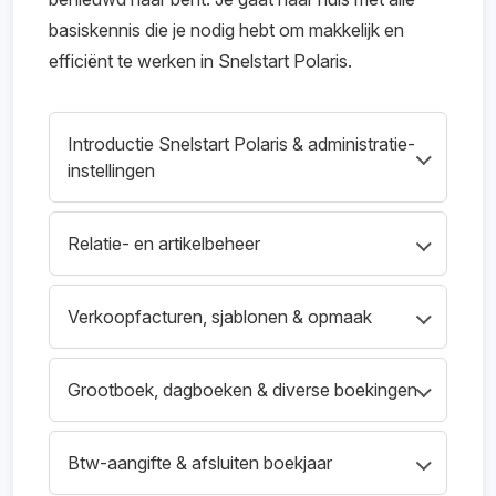
basiskennis die je nodig hebt om makkelijk en
efficiënt te werken in Snelstart Polaris.
Introductie Snelstart Polaris & administratie-
instellingen
Basis van het systeem, instellingen en
Relatie- en artikelbeheer
voorbereidende stappen voor een goed
ingerichte administratie.
Klanten, leveranciers en artikelen beheren
Verkoopfacturen, sjablonen & opmaak
voor een soepele verkoop- en
inkoopstroom.
Maken, beheren en vormgeven van facturen
Grootboek, dagboeken & diverse boekingen
en andere uitgaande documenten.
Werken met grootboekrekeningen,
Btw-aangifte & afsluiten boekjaar
dagboeken en het boeken van inkoop, kas