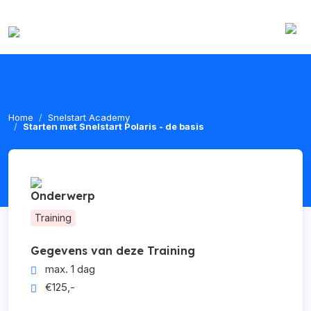
Home
Snelstart Academy
Starten met Snelstart Polaris - de basis
Onderwerp
Training
Gegevens van deze Training
max. 1 dag
€125,-