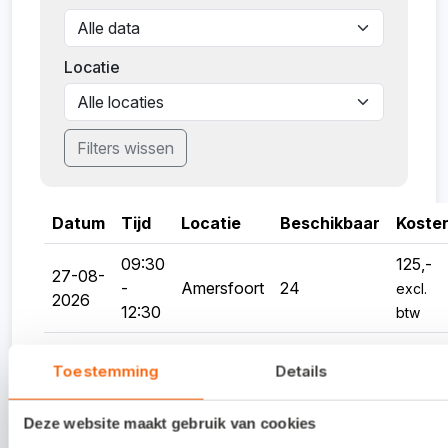
trainingsdatum? Dan brengen we 100
procent van de deelnamekosten in rekening.
Locatie
We kijken ernaar uit je te verwelkomen. Kun je
toch niet komen? Annuleren kan via de link in
Filters wissen
de bevestigingsmail.
Datum
Tijd
Locatie
Beschikbaar
Koste
09:30
125,-
27-08-
-
Amersfoort
24
excl.
2026
12:30
btw
13:30
125,-
15-09-
Toestemming
Details
-
Assen
25
excl.
2026
16:30
btw
Deze website maakt gebruik van cookies
09:30
125,-