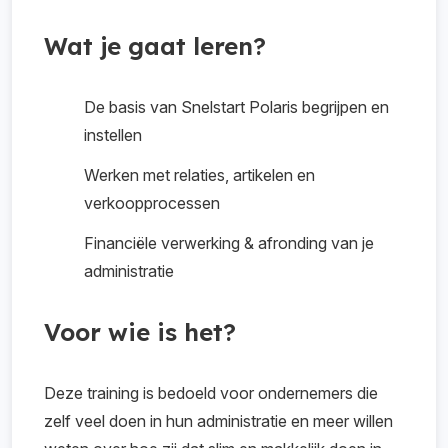
en bank.
Van btw-verwerking tot een correcte
afronding van het boekjaar.
Wat je gaat leren?
De basis van Snelstart Polaris begrijpen en
instellen
Werken met relaties, artikelen en
verkoopprocessen
Financiële verwerking & afronding van je
administratie
Voor wie is het?
Deze training is bedoeld voor ondernemers die
zelf veel doen in hun administratie en meer willen