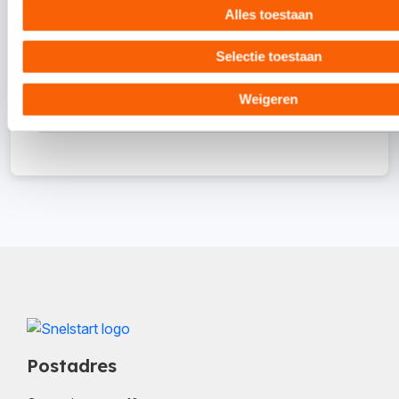
19-11-
-
Assen
25
excl.
Alles toestaan
2026
12:30
btw
Selectie toestaan
09:30
125,-
03-12-
-
Amersfoort
25
excl.
Weigeren
2026
12:30
btw
Postadres