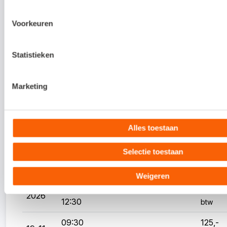
25-09-
-
Amersfoort
23
excl.
2026
12:30
btw
Voorkeuren
13:30
125,-
06-10-
-
Assen
25
excl.
Statistieken
2026
16:30
btw
Marketing
09:30
125,-
22-10-
-
Amersfoort
25
excl.
2026
12:30
btw
Alles toestaan
13:30
125,-
03-11-
-
Assen
25
excl.
2026
Selectie toestaan
16:30
btw
Weigeren
09:30
125,-
13-11-
-
Amersfoort
25
excl.
2026
12:30
btw
09:30
125,-