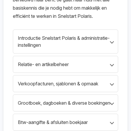
basiskennis die je nodig hebt om makkelijk en
efficiënt te werken in Snelstart Polaris.
Introductie Snelstart Polaris & administratie-
instellingen
Basis van het systeem, instellingen en
Relatie- en artikelbeheer
voorbereidende stappen voor een goed
ingerichte administratie.
Klanten, leveranciers en artikelen beheren
Verkoopfacturen, sjablonen & opmaak
voor een soepele verkoop- en
inkoopstroom.
Maken, beheren en vormgeven van facturen
Grootboek, dagboeken & diverse boekingen
en andere uitgaande documenten.
Werken met grootboekrekeningen,
Btw-aangifte & afsluiten boekjaar
dagboeken en het boeken van inkoop, kas