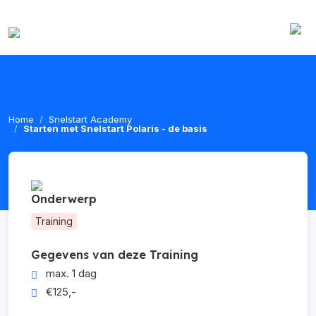
Home
Snelstart Academy
Starten met Snelstart Polaris - de basis
Onderwerp
Training
Gegevens van deze Training
max. 1 dag
€125,-