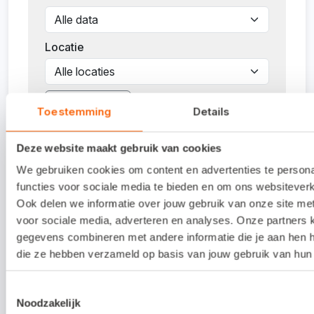
trainingsdatum? Dan brengen we 100
procent van de deelnamekosten in rekening.
Locatie
We kijken ernaar uit je te verwelkomen. Kun je
toch niet komen? Annuleren kan via de link in
Filters wissen
de bevestigingsmail.
Toestemming
Details
Deze website maakt gebruik van cookies
Datum
Tijd
Locatie
Beschikbaar
Koste
We gebruiken cookies om content en advertenties te person
09:30
125,-
functies voor sociale media te bieden en om ons websiteverk
27-08-
-
Amersfoort
24
excl.
Ook delen we informatie over jouw gebruik van onze site me
2026
12:30
btw
voor sociale media, adverteren en analyses. Onze partners
gegevens combineren met andere informatie die je aan hen he
13:30
125,-
die ze hebben verzameld op basis van jouw gebruik van hun 
15-09-
-
Assen
25
excl.
2026
16:30
btw
Toestemmingsselectie
Noodzakelijk
09:30
125,-