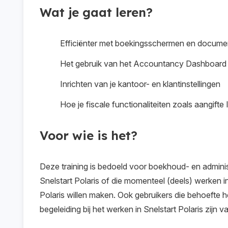
boekhoudproces versnelt. Handige tips en snelko
werkzaamheden. De focus ligt op overzicht, effici
Wat je gaat leren?
praktische tips voor efficiënt gebruik. Realtime
snelkoppelingen die je helpen om sneller en slimme
Kantooradministratie koppelen Je leert hoe je kan
realtime bankkoppelingen zorgen voor actuele i
houdt over meerdere klanten en aangiftes. Kantoor
laten zien hoe je deze koppelingen activeert en
Efficiënter met boekingsschermen en docume
welke instellingen belangrijk zijn en hoe je deze c
Accountancy Dashboard geeft direct inzicht in de 
Het gebruik van het Accountancy Dashboard 
workflow. Aangifte IB Je krijgt inzicht in het wer
je snel kunt signaleren waar actie nodig is. Lay
Polaris en hoe dit aansluit op de administratie. 
Inrichten van je kantoor- en klantinstellingen
stel je rapportages en documenten samen in je eige
aangifte en laten zien hoe Snelstart Polaris dit p
eenvoudig inricht.
Hoe je fiscale functionaliteiten zoals aangift
Voor wie is het?
Deze training is bedoeld voor boekhoud- en administ
Snelstart Polaris of die momenteel (deels) werken in
Polaris willen maken. Ook gebruikers die behoefte h
begeleiding bij het werken in Snelstart Polaris zijn 