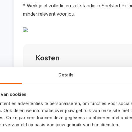
* Werk je al volledig en zelfstandig in Snelstart Pola
minder relevant voor jou.
Kosten
Deze training kost je niets!
Details
 van cookies
Meestgestelde vragen
ent en advertenties te personaliseren, om functies voor socia
. Ook delen we informatie over jouw gebruik van onze site met 
es. Onze partners kunnen deze gegevens combineren met andere 
Kan ik samen met een collega deelnemen?
ben verzameld op basis van jouw gebruik van hun diensten.
Zeker! Maar iedere deelnemer dient zich individ