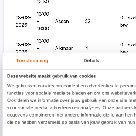
12:30
13:00
18-08-
0,-
excl
-
Assen
22
2026
btw
16:00
13:00
18-08-
0,-
excl
-
Alkmaar
4
2026
btw
16:00
Toestemming
Details
09:30
25-08-
0,-
excl
-
Eindhoven
15
Deze website maakt gebruik van cookies
2026
btw
12:30
We gebruiken cookies om content en advertenties te person
functies voor sociale media te bieden en om ons websiteverk
09:30
25-08-
0,-
excl
Ook delen we informatie over jouw gebruik van onze site me
-
Oldenzaal
23
2026
btw
voor sociale media, adverteren en analyses. Onze partners
12:30
gegevens combineren met andere informatie die je aan hen he
13:00
die ze hebben verzameld op basis van jouw gebruik van hun 
25-08-
0,-
excl
-
Eindhoven
21
2026
btw