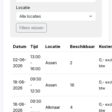
procent van de deelnamekosten in rekening.
Locatie
We kijken ernaar uit je te verwelkomen. Kun je
toch niet komen? Annuleren kan via de link in
Filters wissen
de bevestigingsmail.
Datum
Tijd
Locatie
Beschikbaar
Koste
13:00
02-06-
0,-
excl
-
Assen
2
2026
btw
16:00
09:30
18-08-
0,-
excl
-
Assen
16
2026
btw
12:30
09:30
18-08-
0,-
excl
-
Alkmaar
4
2026
btw