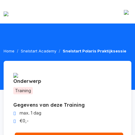
Home
Snelstart Academy
Snelstart Polaris Praktijksessie
Onderwerp
Training
Gegevens van deze Training
max. 1 dag
€0,-