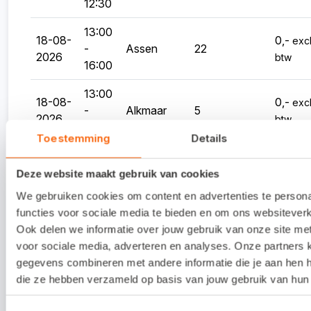
12:30
13:00
18-08-
0,-
excl
-
Assen
22
2026
btw
16:00
13:00
18-08-
0,-
excl
-
Alkmaar
5
2026
btw
16:00
Toestemming
Details
09:30
25-08-
0,-
excl
-
Eindhoven
16
Deze website maakt gebruik van cookies
2026
btw
12:30
We gebruiken cookies om content en advertenties te person
functies voor sociale media te bieden en om ons websiteverk
09:30
25-08-
0,-
excl
Ook delen we informatie over jouw gebruik van onze site me
-
Oldenzaal
23
2026
btw
voor sociale media, adverteren en analyses. Onze partners
12:30
gegevens combineren met andere informatie die je aan hen he
13:00
die ze hebben verzameld op basis van jouw gebruik van hun 
25-08-
0,-
excl
-
Eindhoven
21
2026
btw