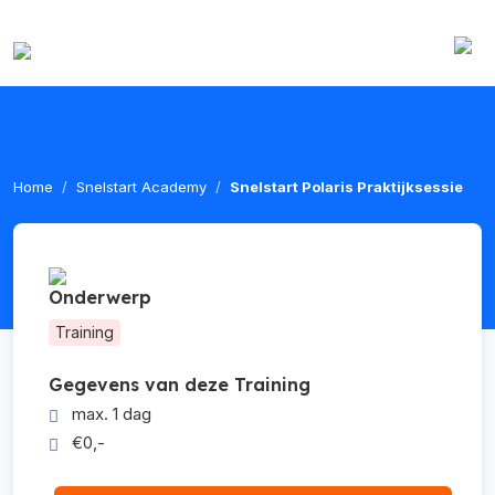
Home
Snelstart Academy
Snelstart Polaris Praktijksessie
Onderwerp
Training
Gegevens van deze Training
max. 1 dag
€0,-