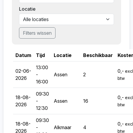
procent van de deelnamekosten in rekening.
Locatie
We kijken ernaar uit je te verwelkomen. Kun je
toch niet komen? Annuleren kan via de link in
Filters wissen
de bevestigingsmail.
Datum
Tijd
Locatie
Beschikbaar
Koste
13:00
02-06-
0,-
excl
-
Assen
2
2026
btw
16:00
09:30
18-08-
0,-
excl
-
Assen
16
2026
btw
12:30
09:30
18-08-
0,-
excl
-
Alkmaar
4
2026
btw