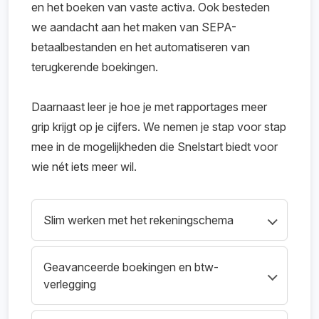
en het boeken van vaste activa. Ook besteden
we aandacht aan het maken van SEPA-
betaalbestanden en het automatiseren van
terugkerende boekingen.
Daarnaast leer je hoe je met rapportages meer
grip krijgt op je cijfers. We nemen je stap voor stap
mee in de mogelijkheden die Snelstart biedt voor
wie nét iets meer wil.
Slim werken met het rekeningschema
Je leert hoe je je administratie logisch indeelt
Geavanceerde boekingen en btw-
met eigen grootboekrekeningen en hoe je
verlegging
deze koppelt aan boekingen.
We behandelen scenario’s zoals inkopen uit