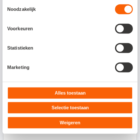
Toestemmingsselectie
Snelstart werken en de basis beheersen.
Noodzakelijk
Bijvoorbeeld ondernemers of administratief
medewerkers die hun boekhouding verder willen
Voorkeuren
professionaliseren. Enige ervaring met
boekhouden is handig, maar geen vereiste.
Statistieken
Marketing
Kosten
Alles toestaan
Voor 425,- (excl. btw) krijg je een
Selectie toestaan
complete training, inclusief koffie,
thee, lunch en lesmateriaal.
Weigeren