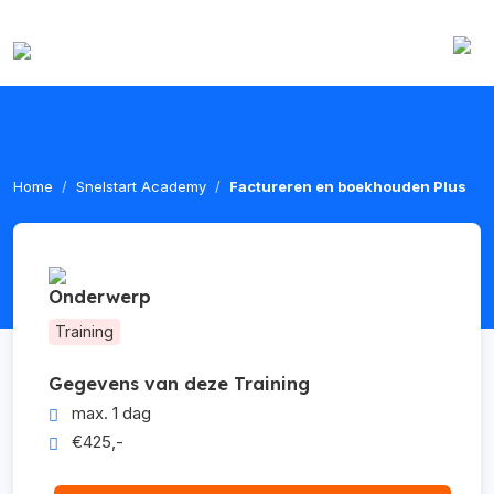
Home
Snelstart Academy
Factureren en boekhouden Plus
Onderwerp
Training
Gegevens van deze Training
max. 1 dag
€425,-