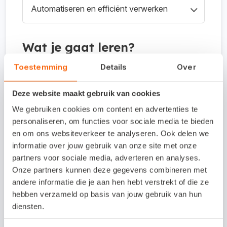
Automatiseren en efficiënt verwerken
het buitenland en hoe je btw-verlegging goed
verwerkt. Ook vaste activa en afschrijvingen
We laten zien hoe je SEPA-betaalbestanden
komen aan bod.
aanmaakt, terugkerende boekingen instelt en
Wat je gaat leren?
rapportages gebruikt voor beter inzicht in je
Toestemming
Details
Over
administratie.
Werken met een rekeningschema en btw-
verlegging toepassen
Deze website maakt gebruik van cookies
We gebruiken cookies om content en advertenties te
Vaste activa en afschrijvingen verwerken in
personaliseren, om functies voor sociale media te bieden
je administratie
en om ons websiteverkeer te analyseren. Ook delen we
informatie over jouw gebruik van onze site met onze
Betaalbestanden maken en boekingen
partners voor sociale media, adverteren en analyses.
automatiseren
Onze partners kunnen deze gegevens combineren met
andere informatie die je aan hen hebt verstrekt of die ze
Voor wie is het?
hebben verzameld op basis van jouw gebruik van hun
diensten.
Deze training is bedoeld voor gebruikers die al met