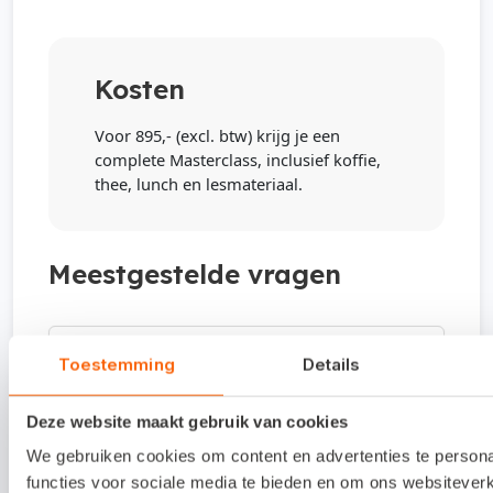
Kosten
Voor 895,- (excl. btw) krijg je een
complete Masterclass, inclusief koffie,
thee, lunch en lesmateriaal.
Meestgestelde vragen
Kan ik samen met een collega deelnemen?
Toestemming
Details
Zeker! Maar iedere deelnemer dient zich
Deze website maakt gebruik van cookies
Annuleren of verhinderd?
individueel aan te melden. Zo kunnen we
We gebruiken cookies om content en advertenties te person
voor iedereen een persoonlijke plek
Voor deze training maken we vooraf kosten
functies voor sociale media te bieden en om ons websiteverk