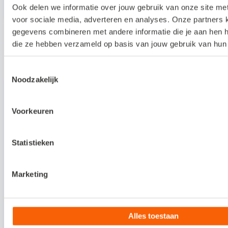
reserveren en de juiste informatie toesturen.
voor de locatie, lunch en onze trainers.
Ook delen we informatie over jouw gebruik van onze site me
voor sociale media, adverteren en analyses. Onze partners
Daarom hanteren we de volgende
gegevens combineren met andere informatie die je aan hen he
annuleringsvoorwaarden:
die ze hebben verzameld op basis van jouw gebruik van hun 
Data en locaties
* Annuleer je binnen twee weken voor de
Toestemmingsselectie
trainingsdatum? Dan brengen we 50 procent
Noodzakelijk
van de deelnamekosten in rekening.
* Annuleer je binnen één week voor de
Datum
Voorkeuren
trainingsdatum? Dan brengen we 100
procent van de deelnamekosten in rekening.
Statistieken
Locatie
We kijken ernaar uit je te verwelkomen. Kun je
Marketing
toch niet komen? Annuleren kan via de link in
Filters wissen
de bevestigingsmail.
Alles toestaan
Datum
Tijd
Locatie
Beschikbaar
Koste