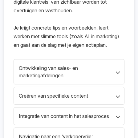
digitale klantreis: van zichtbaar worden tot
overtuigen en vasthouden.
Je krijgt concrete tips en voorbeelden, leert
werken met slimme tools (zoals AI in marketing)
en gaat aan de slag met je eigen actieplan.
Ontwikkeling van sales- en
marketingafdelingen
De masterclass begint met een verkenning
Creëren van specifieke content
van de fundamentele verschuivingen in de
markt. Je onderzoekt hoe je organisatie
Daarna verdiep je je in het maken van
inspeelt op veranderend klantgedrag,
Integratie van content in het salesproces
effectieve content die verkeer genereert en
digitalisering en de opkomst van nieuwe
leads aantrekt. Je leert welke type content
Je leert hoe je content niet alleen gebruikt als
technologieën. Daarbij kijk je naar de
past bij jouw klanten en hoe dit het
Navigatie naar een ‘verkopervrije’
marketingtool, maar als een structureel