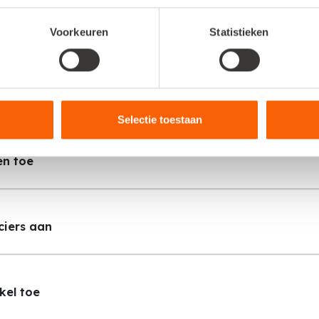
oede basis. Extra winst: je leert de software gelijk goed kenne
Voorkeuren
Statistieken
met de uitgebreide functionaliteiten.
nistratie aan
Selectie toestaan
en toe
ciers aan
kel toe