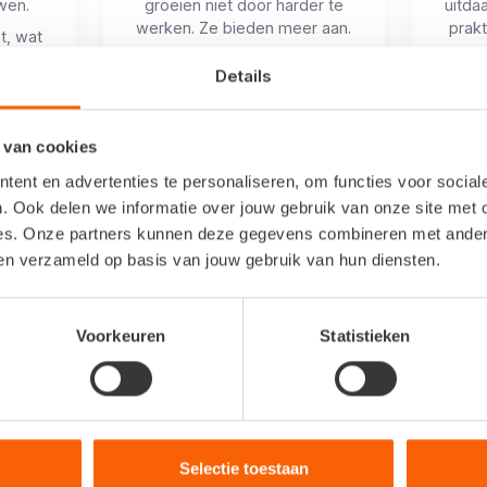
wen.
groeien niet door harder te
uitda
werken. Ze bieden meer aan.
prakt
t, wat
v
eeds
Luister naar inspirerende
Details
kieren
klantverhalen en maak kennis
Aan
aarin
met de aanvullende diensten
infor
van Snelstart.
dag
 van cookies
r als
Zo ontdek je hoe collega-
ent en advertenties te personaliseren, om functies voor socia
antoor.
kantoren hun klanten sterker
maken, en zichzelf tegelijk.
. Ook delen we informatie over jouw gebruik van onze site met 
es. Onze partners kunnen deze gegevens combineren met andere 
ben verzameld op basis van jouw gebruik van hun diensten.
Ik ben erbij!
Voorkeuren
Statistieken
Vorig jaar was er een wachtlijst. Schrijf je nu in. Deelname is gratis.
Selectie toestaan