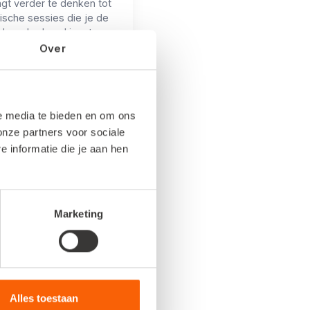
agt verder te denken tot
ische sessies die je de
olgende dag al inzet.
Over
genaam is niet alleen
matie ophalen, het is een
 die je daadwerkelijk
verder brengt.
le media te bieden en om ons
onze partners voor sociale
informatie die je aan hen
Marketing
Alles toestaan