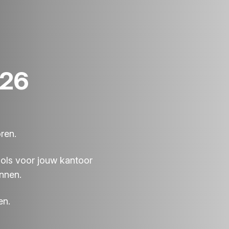
026
ren.
ools voor jouw kantoor
ennen.
en.