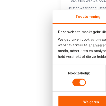
van alles wat we bou
Je ziet waar het nu staa
er bijkomt en hoe st
Toestemming
meer diensten van ban
tot debiteurenbeheer d
samenkomen.
Deze website maakt gebruik
Niet als eindpunt, maa
We gebruiken cookies om cont
vertrekpunt voor jouw k
websiteverkeer te analyseren
media, adverteren en analys
hebt verstrekt of die ze heb
Toestemmingsselectie
Noodzakelijk
Weigeren