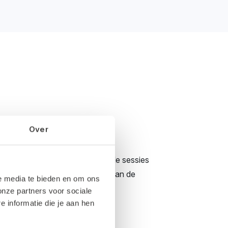
e
Over
e een mooie dag vol inspirerende sessies
fijne sfeer van de dag? Bekijk dan de
le media te bieden en om ons
onze partners voor sociale
informatie die je aan hen