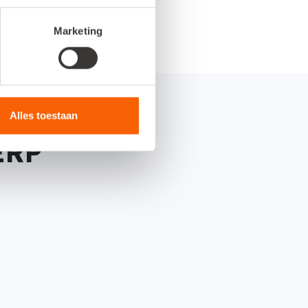
Marketing
sessies
Alles toestaan
ERP