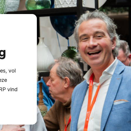
g
es, vol
eze
ERP vind