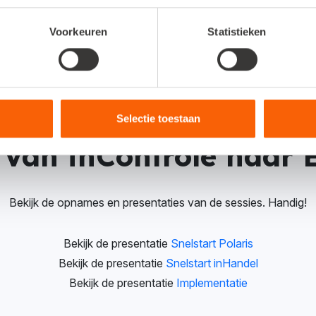
Voorkeuren
Statistieken
re sessie en break-out
Selectie toestaan
j Van inControle naar 
Bekijk de opnames en presentaties van de sessies. Handig!
Bekijk de presentatie
Snelstart Polaris
Bekijk de presentatie
Snelstart inHandel
Bekijk de presentatie
Implementatie