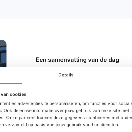
Een samenvatting van de dag
Bekijk de aftermovi
Details
Op de prachtige locatie in Lunteren hebben w
 van cookies
gehouden. Wil je nog even terugblikken op de 
ent en advertenties te personaliseren, om functies voor socia
aftermovie van Van inControle naar ERP!
. Ook delen we informatie over jouw gebruik van onze site met 
es. Onze partners kunnen deze gegevens combineren met andere 
ben verzameld op basis van jouw gebruik van hun diensten.
Bekijk de aftermovie