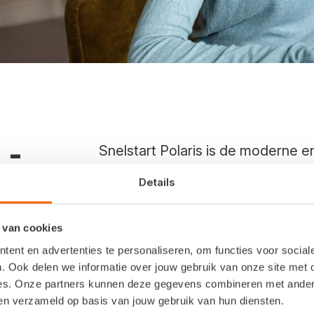
 -
Snelstart Polaris is de moderne en
Vertrouwd, snel, met slimme funct
OS
Details
Apple-gebruikers.
 van cookies
Ontdek Snelstart Polaris
ent en advertenties te personaliseren, om functies voor socia
. Ook delen we informatie over jouw gebruik van onze site met 
es. Onze partners kunnen deze gegevens combineren met andere 
ben verzameld op basis van jouw gebruik van hun diensten.