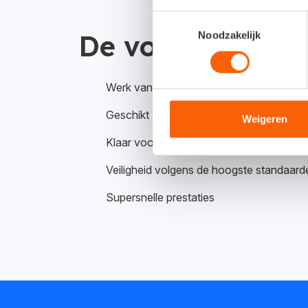
Toestemmingsselectie
Noodzakelijk
De voordelen op 
Werk vanuit één applicatie, zonder te sc
Geschikt voor Microsoft én Apple
Weigeren
Klaar voor toekomstige ontwikkelingen
Veiligheid volgens de hoogste standaard
Supersnelle prestaties