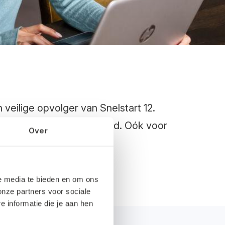
 veilige opvolger van Snelstart 12.
ies en volledig in de cloud. Oók voor
Over
le media te bieden en om ons
onze partners voor sociale
informatie die je aan hen