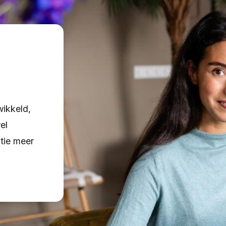
wikkeld,
el
ntie meer