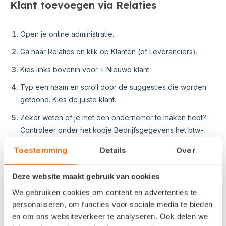
Klant toevoegen via Relaties
Open je online administratie.
Ga naar Relaties en klik op Klanten (of Leveranciers).
Kies links bovenin voor + Nieuwe klant.
Typ een naam en scroll door de suggesties die worden
getoond. Kies de juiste klant.
Zeker weten of je met een ondernemer te maken hebt?
Controleer onder het kopje Bedrijfsgegevens het btw-
nummer met de
VIES check
.
Toestemming
Details
Over
Vul eventueel de extra gegevens aan en schrijf een
notitie bij Memo.
Deze website maakt gebruik van cookies
Kies voor opslaan en klaar!
We gebruiken cookies om content en advertenties te
personaliseren, om functies voor sociale media te bieden
en om ons websiteverkeer te analyseren. Ook delen we