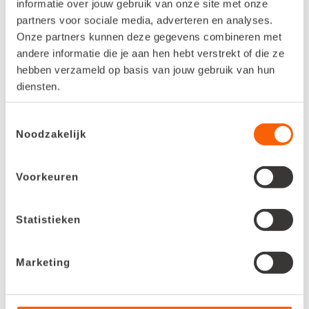
informatie over jouw gebruik van onze site met onze
Klant toevoegen via factuur
partners voor sociale media, adverteren en analyses.
Onze partners kunnen deze gegevens combineren met
andere informatie die je aan hen hebt verstrekt of die ze
Open je online administratie.
hebben verzameld op basis van jouw gebruik van hun
Ga naar Facturen en kies links bovenin voor + Nieuwe
diensten.
factuur.
Toestemmingsselectie
Kies in Stap 1 voor + nieuwe klant.
Noodzakelijk
Typ een naam en scroll door de suggesties die worden
getoond. Kies de juiste klant.
Voorkeuren
Zeker weten of je met een ondernemer te maken hebt?
Klik op meer en controleer het btw-nummer met de
VIES
Statistieken
check
.
Klik op opslaan en voor Kies deze klant.
Marketing
De klant is opgeslagen in je digitale adresboek en jij kunt
verder met het maken van de factuur.