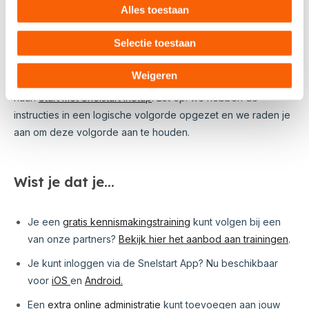
Alles toestaan
En door...
Selectie toestaan
Weigeren
Wil je al graag verder met de volgende instructie? Ga dan
naar:
Start met Snelstart inStap
. Let op: we hebben de
instructies in een logische volgorde opgezet en we raden je
aan om deze volgorde aan te houden.
Wist je dat je...
Je een
gratis kennismakingstraining
kunt volgen bij een
van onze partners?
Bekijk hier het aanbod aan trainingen
.
Je kunt inloggen via de Snelstart App? Nu beschikbaar
voor
iOS
en
Android.
Een
extra online administratie
kunt toevoegen aan jouw