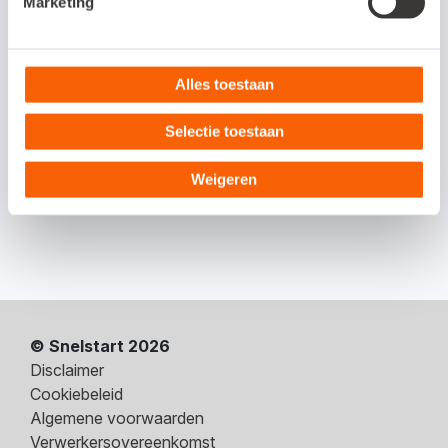
Marketing
Heb je een vraag?
Alles toestaan
Aarzel niet om contact op te nemen, we helpen je graag.
Bel met onze adviseurs op
0222 36 30 60
. Stel je liever
Selectie toestaan
een vraag via e-mail? Stuur dan een bericht
Weigeren
naar
klantenservice@snelstart.nl
.
© Snelstart 2026
Disclaimer
Cookiebeleid
Algemene voorwaarden
Verwerkersovereenkomst