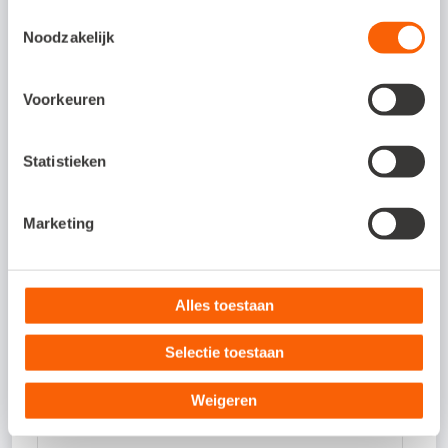
Toestemmingsselectie
Noodzakelijk
Gegevens boekhouder / accountant
Voorkeuren
Naam boekhouder of accountant
*
Statistieken
Plaats
*
Marketing
Telefoonnummer boekhouder of accountant
*
Alles toestaan
Selectie toestaan
E-mailadres boekhouder of accountant
Weigeren