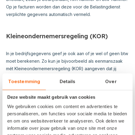
Op je facturen worden dan deze voor de Belastingdienst
verplichte gegevens automatisch vermeld.
Kleineondernemersregeling (KOR)
In je bedrijfsgegevens geef je ook aan of je wel of geen btw
moet berekenen. Zo kun je bijvoorbeeld als eenmanszaak
mét Kleineondernemersregeling (KOR) aangeven dat jij
vrijgesteld bent van de btw. Vervolgens worden jouw
Toestemming
Details
Over
facturen standaard zonder btw opgemaakt.
In dit artikel lees
je meer over de KOR en hoe je dit instelt in Snelstart.
Deze website maakt gebruik van cookies
We gebruiken cookies om content en advertenties te
Waar vul ik mijn bedrijfsgegevens aan?
personaliseren, om functies voor sociale media te bieden
en om ons websiteverkeer te analyseren. Ook delen we
informatie over jouw gebruik van onze site met onze
Met je gebruikersnaam (je e-mailadres) en je wachtwoord