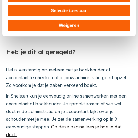
bevestigen van je abonnement kun je in deze administratie
Selectie toestaan
verder werken.
Wil je de naam van je administratie wijzigen? Klik dan op de
Weigeren
naam van je administratie en kies voor Administratiebeheer.
Heb je dit al geregeld?
Het is verstandig om meteen met je boekhouder of
accountant te checken of je jouw administratie goed opzet.
Zo voorkom je dat je zaken verkeerd boekt.
In Snelstart kun je eenvoudig online samenwerken met een
accountant of boekhouder. Je spreekt samen af wie wat
doet in de administratie en je accountant kijkt over je
schouder met je mee. Je zet de samenwerking op in 3
eenvoudige stappen.
Op deze pagina lees je hoe je dat
doet.