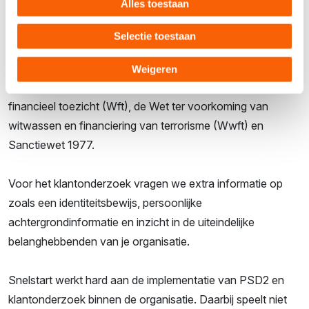
IBANXS
Alles toestaan
Selectie toestaan
Als je de Snelstart Bankkoppeling aanvraagt moeten we
klantonderzoek doen, waarbij we screenen of je een
Weigeren
integere partij bent. Dit heeft te maken met de Wet op
financieel toezicht (Wft), de Wet ter voorkoming van
witwassen en financiering van terrorisme (Wwft) en
Sanctiewet 1977.
Voor het klantonderzoek vragen we extra informatie op
zoals een identiteitsbewijs, persoonlijke
achtergrondinformatie en inzicht in de uiteindelijke
belanghebbenden van je organisatie.
Snelstart werkt hard aan de implementatie van PSD2 en
klantonderzoek binnen de organisatie. Daarbij speelt niet