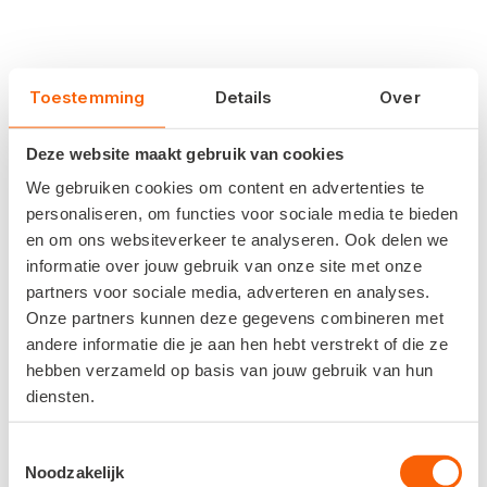
Toestemming
Details
Over
Deze website maakt gebruik van cookies
We gebruiken cookies om content en advertenties te
personaliseren, om functies voor sociale media te bieden
en om ons websiteverkeer te analyseren. Ook delen we
informatie over jouw gebruik van onze site met onze
Klaar voor de volgende
partners voor sociale media, adverteren en analyses.
stap?
Onze partners kunnen deze gegevens combineren met
andere informatie die je aan hen hebt verstrekt of die ze
Persoonlijk advies in 2 minuten met de Snelstart
hebben verzameld op basis van jouw gebruik van hun
Polaris Routewijzer
diensten.
Snelstart Polaris is de toekomst van boekhouden: sneller,
eenvoudiger en volledig online. Beantwoord een paar
Toestemmingsselectie
Noodzakelijk
korte vragen zodat je weet waar je nu staat én hoe je