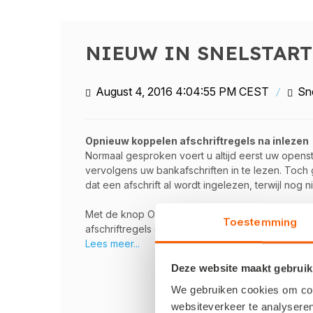
NIEUW IN SNELSTART 
August 4, 2016 4:04:55 PM CEST
Sn
Opnieuw koppelen afschriftregels na inlezen
Normaal gesproken voert u altijd eerst uw opens
vervolgens uw bankafschriften in te lezen. Toch
dat een afschrift al wordt ingelezen, terwijl nog n
Met de knop Opnieuw koppelen heeft u nu de mo
Toestemming
afschriftregels opnieuw te koppelen als u de fact
Lees meer...
Deze website maakt gebruik
We gebruiken cookies om cont
websiteverkeer te analyseren