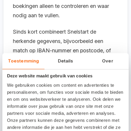
boekingen alleen te controleren en waar
nodig aan te vullen.
Sinds kort combineert Snelstart de
herkende gegevens, bijvoorbeeld een
match op IBAN-nummer en postcode, of
een match op KVK-nummer en postcode,
Toestemming
Details
Over
voor een betere match met de juiste
Deze website maakt gebruik van cookies
leverancier. Klopt de suggestie niet en geef
We gebruiken cookies om content en advertenties te
je aan dat het een andere leverancier
personaliseren, om functies voor sociale media te bieden
betreft? Dan laten we je zien welke
en om ons websiteverkeer te analyseren. Ook delen we
gegevens Snelstart gebruikt heeft om de
informatie over jouw gebruik van onze site met onze
partners voor sociale media, adverteren en analyses.
suggestie te maken.
Onze partners kunnen deze gegevens combineren met
andere informatie die je aan hen hebt verstrekt of die ze