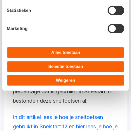
Snel bedragen omrekenen naar
Statistieken
inclusief en exclusief btw
Marketing
In Snelstart Web reken je nu eenvoudig om
wat het bedrag inclusief of exclusief btw is.
Alles toestaan
Gebruik de sneltoets ctr+i voor het bedrag
inclusief btw en de sneltoets ctr+e voor het
Selectie toestaan
bedrag exclusief btw. De functie houdt
Weigeren
waar mogelijk rekening met het btw-
percentage dat is gebruikt. In Snelstart 12
bestonden deze sneltoetsen al.
In dit artikel lees je hoe je sneltoetsen
gebruikt in Snelstart 12
en
hier lees je hoe je