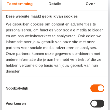
of verdicht tonen op hoofdrubriek
Toestemming
Details
Over
Deze website maakt gebruik van cookies
Zijn de grootboekrekeningen in je
We gebruiken cookies om content en advertenties te
administraties gekoppeld aan RGS? Dan
personaliseren, om functies voor sociale media te bieden
kun je in Snelstart Web de balans en het
en om ons websiteverkeer te analyseren. Ook delen we
informatie over jouw gebruik van onze site met onze
resultaat gerubriceerd of verdicht op
partners voor sociale media, adverteren en analyses.
hoofdrubriek tonen.
Dit was al mogelijk in
Onze partners kunnen deze gegevens combineren met
Snelstart 12.
andere informatie die je aan hen hebt verstrekt of die ze
hebben verzameld op basis van jouw gebruik van hun
diensten.
RGS maakt het gemakkelijker om jouw
grootboekrekeningen aan de juiste SBR-
Toestemmingsselectie
codes te koppelen. Wil je graag meer weten
Noodzakelijk
over RGS?
Kijk hier het webinar over RGS
terug.
Voorkeuren