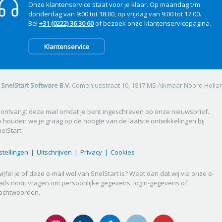
Onze klantenservice staat voor je klaar. Op maandag t/m
donderdag van 9:00 tot 18:00, op vrijdag van 9:00 tot 17:00.
Bel
+31 (0222) 36 30 60
of bezoek onze klantenservicepagina.
Klantenservice
SnelStart Software B.V.
Comeniusstraat 10, 1817 MS Alkmaar Noord Holla
 ontvangt deze mail omdat je bent ingeschreven op onze nieuwsbrief.
 houden we je graag op de hoogte van de laatste ontwikkelingen bij
elStart.
stellingen
|
Uitschrijven
|
Privacy
|
Cookies
ijfel je of deze e-mail wel van SnelStart is? Weet dan dat wij via onze e-
ils nooit vragen om persoonlijke gegevens, login-gegevens of
achtwoorden.