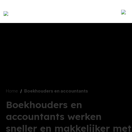
Home
Boekhouders en accountants
Boekhouders en
accountants werken
sneller en makkelijker met