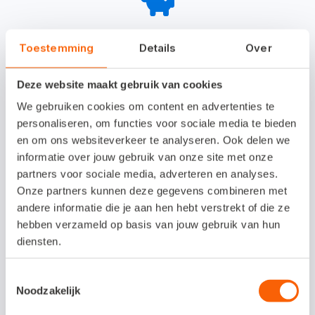
Transparante lage prijs
Toestemming
Details
Over
Verborgen kosten of staffels? Niet bij
Deze website maakt gebruik van cookies
Snelstart. Gebruik onbeperkt
alle
We gebruiken cookies om content en advertenties te
functionaliteiten, zonder
personaliseren, om functies voor sociale media te bieden
onverwachte kosten.
en om ons websiteverkeer te analyseren. Ook delen we
informatie over jouw gebruik van onze site met onze
partners voor sociale media, adverteren en analyses.
Onze partners kunnen deze gegevens combineren met
andere informatie die je aan hen hebt verstrekt of die ze
hebben verzameld op basis van jouw gebruik van hun
diensten.
Hoogwaardige service
Toestemmingsselectie
Voor alle diensten kun je rekenen op
Noodzakelijk
hoogwaardige service en