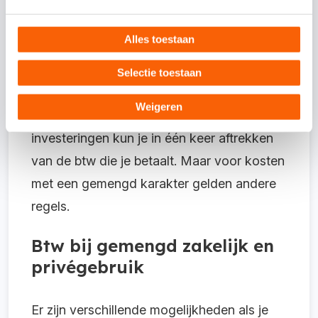
btw (21%, 9% of 0%) en de inkoopfactuur
van de leverancier moet aan
de eisen voor
Alles toestaan
een btw-factuur voldoen
.
Selectie toestaan
De btw voorbelasting over ‘gewone’
Weigeren
zakelijke kosten en de btw over
investeringen kun je in één keer aftrekken
van de btw die je betaalt. Maar voor kosten
met een gemengd karakter gelden andere
regels.
Btw bij gemengd zakelijk en
privégebruik
Er zijn verschillende mogelijkheden als je