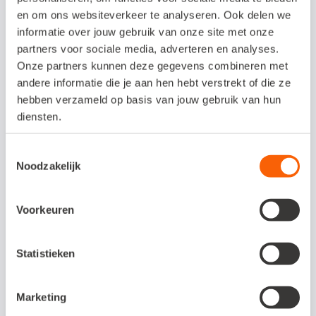
en om ons websiteverkeer te analyseren. Ook delen we
checken met je boekhouder of accountant
informatie over jouw gebruik van onze site met onze
of je het goed aanpakt.
partners voor sociale media, adverteren en analyses.
Onze partners kunnen deze gegevens combineren met
Als jij als ondernemer iets verkoopt, moet je
andere informatie die je aan hen hebt verstrekt of die ze
hebben verzameld op basis van jouw gebruik van hun
daar btw over berekenen. Die btw draag je
diensten.
af aan de Belastingdienst. Jouw
leveranciers rekenen ook btw over de
Toestemmingsselectie
Noodzakelijk
goederen en diensten die jij inkoopt voor je
bedrijf, dit heet de voorbelasting. Die btw
Voorkeuren
voorbelasting mag je meestal aftrekken van
de btw die je betaalt.
Statistieken
De goederen of diensten die aan jou
Marketing
geleverd zijn, moeten wel belast zijn met