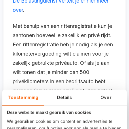
De Belastingdienst vertelt je er hier meer
over
.
Met behulp van een rittenregistratie kun je
aantonen hoeveel je zakelijk en privé rijdt.
Een rittenregistratie heb je nodig als je een
kilometervergoeding wilt claimen voor je
zakelijk gebruikte privéauto. Of als je aan
wilt tonen dat je minder dan 500
privékilometers in een bedrijfsauto hebt
gereden (als je meer privé rijdt, dan betaal
Toestemming
Details
Over
je voor een zakelijke auto bijtelling, die bij
de winst van jouw bedrijf wordt opgeteld).
Deze website maakt gebruik van cookies
Je leest er meer over op de site van de
We gebruiken cookies om content en advertenties te
Belastingdienst
. We raden je aan om te
personaliseren, om functies voor sociale media te bieden