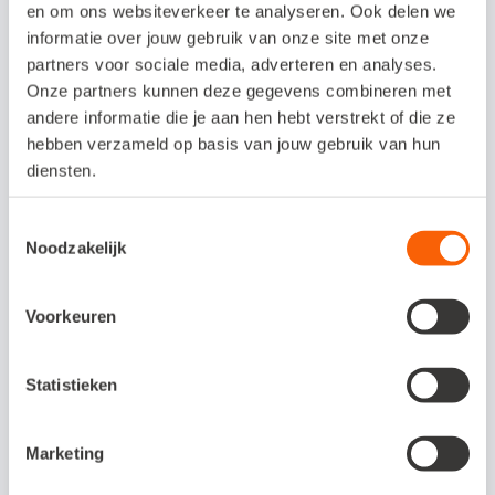
en om ons websiteverkeer te analyseren. Ook delen we
naar een klant. Of die laptop die je hebt
informatie over jouw gebruik van onze site met onze
aangeschaft maar voor 50 procent ook
partners voor sociale media, adverteren en analyses.
privé wordt gebruikt? Scan daarom
Onze partners kunnen deze gegevens combineren met
andere informatie die je aan hen hebt verstrekt of die ze
zakelijke bonnen direct in. Bonnen waar je
hebben verzameld op basis van jouw gebruik van hun
over twijfelt houd je apart en bewaar je
diensten.
voor je accountant. In dit
blog
lees je meer
Toestemmingsselectie
over inkopen die je mag aftrekken van je
Noodzakelijk
winst.
Voorkeuren
Slimmer en sneller
boekhouden?
Statistieken
Met Snelstart kies je zelf in hoeverre je je
Marketing
administratie automatiseert. Van razendsnel