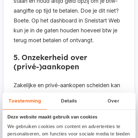
staan en houd altijd geld opzij om je btw-
aangifte op tijd te betalen. Doe je dit niet?
Boete. Op het dashboard in Snelstart Web
kun je in de gaten houden hoeveel btw je
terug moet betalen of ontvangt.
5. Onzekerheid over
(privé-)aankopen
Zakelijke en privé-aankopen scheiden kan
lastig zijn. Als je net begint met
Toestemming
Details
Over
ondernemen weet je misschien nog niet
welke aankopen je allemaal zakelijk mag
Deze website maakt gebruik van cookies
boeken. Bijvoorbeeld dat ene kopje koffie
We gebruiken cookies om content en advertenties te
bij het tankstation toen je onderweg was
personaliseren, om functies voor sociale media te bieden